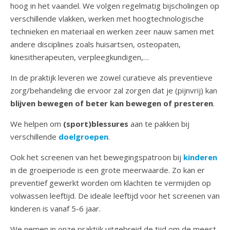
hoog in het vaandel. We volgen regelmatig bijscholingen op
verschillende vlakken, werken met hoogtechnologische
technieken en materiaal en werken zeer nauw samen met
andere disciplines zoals huisartsen, osteopaten,
kinesitherapeuten, verpleegkundigen,…
In de praktijk leveren we zowel curatieve als preventieve
zorg/behandeling die ervoor zal zorgen dat je (pijnvrij) kan
blijven bewegen of beter kan bewegen of presteren
.
We helpen om
(sport)blessures
aan te pakken bij
verschillende
doelgroepen
.
Ook het screenen van het bewegingspatroon bij
kinderen
in de groeiperiode is een grote meerwaarde. Zo kan er
preventief gewerkt worden om klachten te vermijden op
volwassen leeftijd. De ideale leeftijd voor het screenen van
kinderen is vanaf 5-6 jaar.
We nemen in onze praktijk uitgebreid de tijd om de meest