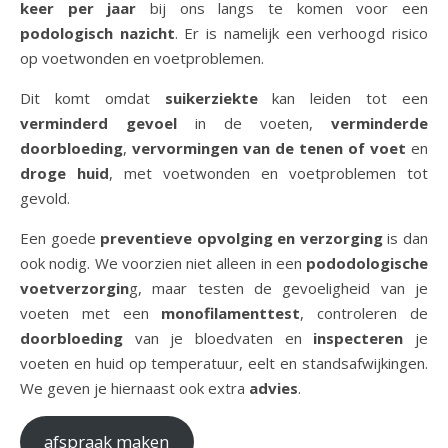
keer per jaar
bij ons langs te komen voor een
podologisch nazicht
. Er is namelijk een verhoogd risico
op voetwonden en voetproblemen.
Dit komt omdat
suikerziekte
kan leiden tot een
verminderd gevoel
in de voeten,
verminderde
doorbloeding
,
vervormingen van de tenen of voet
en
droge huid
, met voetwonden en voetproblemen tot
gevold.
Een goede
preventieve opvolging en verzorging
is dan
ook nodig. We voorzien niet alleen in een
pododologische
voetverzorgin
g, maar testen de gevoeligheid van je
voeten met een
monofilamenttest
, controleren de
doorbloeding
van je bloedvaten en
inspecteren
je
voeten en huid op temperatuur, eelt en standsafwijkingen.
We geven je hiernaast ook extra
advies
.
afspraak maken