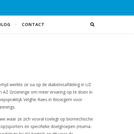
BLOG
CONTACT
ertijd werkte ze oa op de diabetesafdeling in UZ
e in AZ Groeninge om meer ervaring op te doen in
groepspraktijk Velghe-Raes in Bissegem voor
eenings.
auwe waar ze zich vooral toelegt op biomechische
top)sporters en specifieke doelgroepen (reuma-
odologe bij KV Kortrijk en dit voor de